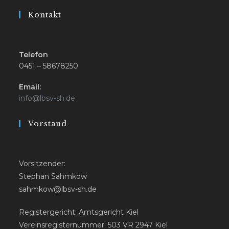
Kontakt
Telefon
0451 – 58678250
Email:
Opens
info@lbsv-sh.de
in
your
Vorstand
application
Vorsitzender:
Stephan Sahmkow
sahmkow@lbsv-sh.de
Registergericht: Amtsgericht Kiel
Vereinsregisternummer: 503 VR 2947 Kiel