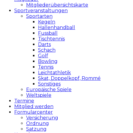
Mitgliederübersichtskarte
Sportveranstaltungen
Sportarten
Kegeln
Hallenhandball
Fussball
Tischtennis
Darts
Schach
Golf
Bowling
Tennis
Leichtathletik
Skat, Doppelkopf, Rommé
Sonstiges
Europäische Spiele
Weltspiele
Termine
Mitglied werden
Formularcenter
Versicherung
Ordnung
Satzung