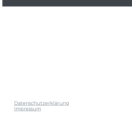
Geschäftsstelle
Engelsgrube 38 – 42
23552 Lübeck
Öffnungszeiten
Dienstag und Donnerstag:
9–12 Uhr und nach Vereinbarung
Links
Datenschutzerklärung
Impressum
Kontakt