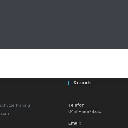
s
Kontakt
Telefon
schutzerklärung
0451 – 58678250
ssum
Email: