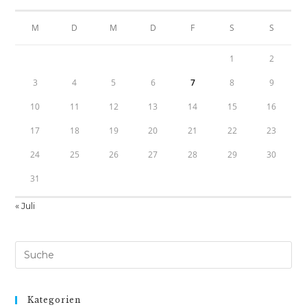
g
M
D
M
D
F
S
S
a
t
1
2
i
3
4
5
6
7
8
9
o
10
11
12
13
14
15
16
n
17
18
19
20
21
22
23
24
25
26
27
28
29
30
31
« Juli
Suche
nach:
Kategorien