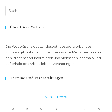
Suche
nach:
Über Diese Website
Die Webpräsenz des Landesbetriebssportverbandes
Schleswig-Holstein möchte interessierte Menschen rund um
den Breitensport informieren und Menschen innerhalb und
außerhalb des Arbeitslebens voranbringen.
Termine Und Veranstaltungen
AUGUST 2026
M
D
M
D
F
S
S