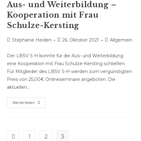
Aus- und Weiterbildung –
Kooperation mit Frau
Schulze-Kersting
Beitrags-
Beitrag
Beitrags-
Stephanie Heiden
26. Oktober 2021
Allgemein
Autor:
veröffentlicht:
Kategorie:
Der LBSV S-H konnte für die Aus- und Weiterbildung
eine Kooperation mit Frau Schulze-Kersting schließen.
Für Mitglieder des LBSV S-H werden zum vergünstigten
Preis von 25,00€ Onlineseminare angeboten. Die
aktuellen…
Aus-
Weiterlesen
und
Weiterbildung
–
Kooperation
1
2
3
Gehe zur vorherigen Seite
mit