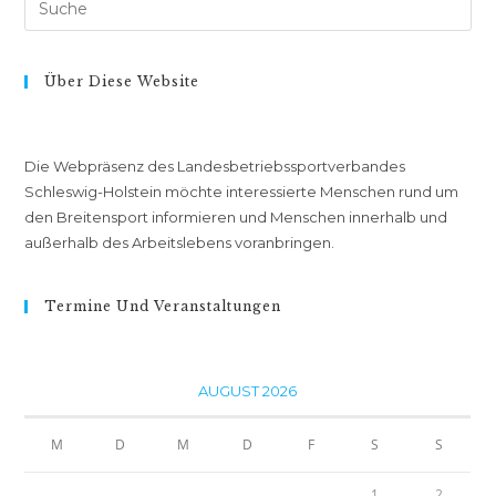
nach:
Über Diese Website
Die Webpräsenz des Landesbetriebssportverbandes
Schleswig-Holstein möchte interessierte Menschen rund um
den Breitensport informieren und Menschen innerhalb und
außerhalb des Arbeitslebens voranbringen.
Termine Und Veranstaltungen
AUGUST 2026
M
D
M
D
F
S
S
1
2