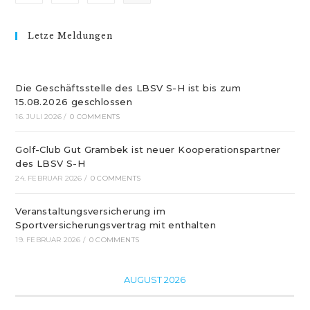
Frau
Schulze-
Letze Meldungen
Kersting
Die Geschäftsstelle des LBSV S-H ist bis zum
15.08.2026 geschlossen
16. JULI 2026
/
0 COMMENTS
Golf-Club Gut Grambek ist neuer Kooperationspartner
des LBSV S-H
24. FEBRUAR 2026
/
0 COMMENTS
Veranstaltungsversicherung im
Sportversicherungsvertrag mit enthalten
19. FEBRUAR 2026
/
0 COMMENTS
AUGUST 2026