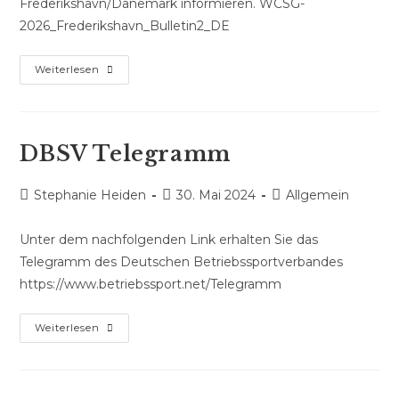
Frederikshavn/Dänemark informieren. WCSG-
2026_Frederikshavn_Bulletin2_DE
World
Weiterlesen
Company
Sport
Games
DBSV Telegramm
2026
Beitrags-
Beitrag
Beitrags-
Stephanie Heiden
30. Mai 2024
Allgemein
Autor:
veröffentlicht:
Kategorie:
Unter dem nachfolgenden Link erhalten Sie das
Telegramm des Deutschen Betriebssportverbandes
https://www.betriebssport.net/Telegramm
DBSV
Weiterlesen
Telegramm